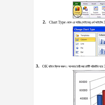
2.
Chart Type
থেকে ২য় সারির (লাইনের) ৪র্থ আইটেম
3.
OK
বাটনে ক্লিক করুন। আপনার তৈরী করা চার্টটি পরিবর্তিত হয়ে