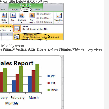
Title Below Axix
াউন হতে
সিলেক্ট করুন।
Monthly
ে
লিখে দিন।
Primary
Vertical Axis Title
Number
শন
এ সিলেক্ট করে
টাইটেল দিন। দেখুন, আপনার