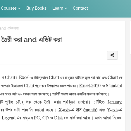
Courses
Buy Books
Learn
Contact
 and এডিট করা
 তৈরী করা and এডিট করা
h
Chart
Excel
Chart
Chart
বা
।
-এ বিভিন্নভাবে
এর মাধ্যমে ডাটাকে তুলে ধরা যায় এবং
কে
Chart
Excel-2010
Standard
 আপনার ইচ্ছামতো
পছন্দ করে উপস্থাপন করতে পারবেন।
তে
এর মধ্যে মোট ২০ ধরনের গ্রূপ চাট আছে। প্রতিটি গ্রূপে আবার একাধিক ধরনের চার্ট আছে।
র্ণাঙ্গ চাট,র্ শুরু থেকে তৈরী করার প্রক্রিয়া দেখবো। চার্টটিতে
January,
রির উপর ডাটা প্রদর্শন করানো আছে।
X-axis
-এ মাস (
month
) এবং
Y-axis
-
এ
া
Legend
এর মাধ্যমে
PC, CD
ও
Disk
কে মার্ক করা আছে। এখন আমরা নিজেরা