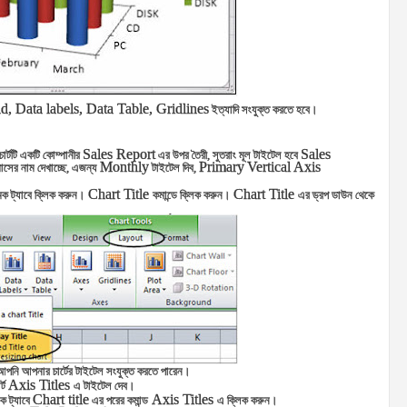
d, Data labels, Data Table, Gridlines
ইত্যাদি সংযুক্ত করতে হবে।
Sales Report
Sales
র্টটি একটি কোম্পানীর
এর উপর তৈরী, সুতরাং মূল টাইটেল হবে
Monthly
Primary
Vertical Axis
সের নাম দেখাচ্ছে, এজন্য
টাইটেল দিব,
Chart Title
Chart Title
ক ট্যাবে ক্লিক করুন।
কমান্ডে ক্লিক করুন।
এর ড্রপ ডাউন থেকে
ি আপনার চার্টের টাইটেল সংযুক্ত করতে পারেন।
Axis Titles
র্ট
এ টাইটেল দেব।
Chart title
Axis Titles
ক ট্যাবে
এর পরের কমান্ড
এ ক্লিক করুন।