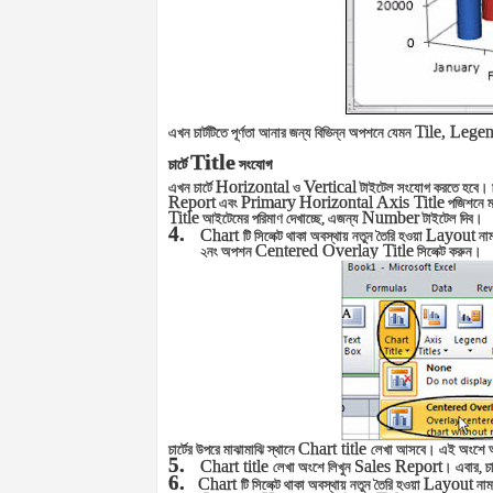
Tile, Legen
এখন চার্টটিতে পূর্ণতা আনার জন্য বিভিন্ন অপশনে যেমন
Title
চার্টে
সংযোগ
Horizontal
Vertical
এখন চার্টে
ও
টাইটেল সংযোগ করতে হবে। চা
Report
Primary
Horizontal Axis Title
এবং
পজিশনে মা
Title
Number
আইটেমের পরিমাণ দেখাচ্ছে, এজন্য
টাইটেল দিব।
4.
Chart
Layout
টি সিলেক্ট থাকা অবস্থায় নতুন তৈরি হওয়া
নাম
Centered Overlay Title
২নং অপশন
সিলেক্ট করুন।
Chart title
চার্টের উপরে মাঝামাঝি স্থানে
লেখা আসবে। এই অংশে আপন
5.
Chart title
Sales Report
লেখা অংশে লিখুন
। এবার, চা
6.
Chart
Layout
টি সিলেক্ট থাকা অবস্থায় নতুন তৈরি হওয়া
নাম