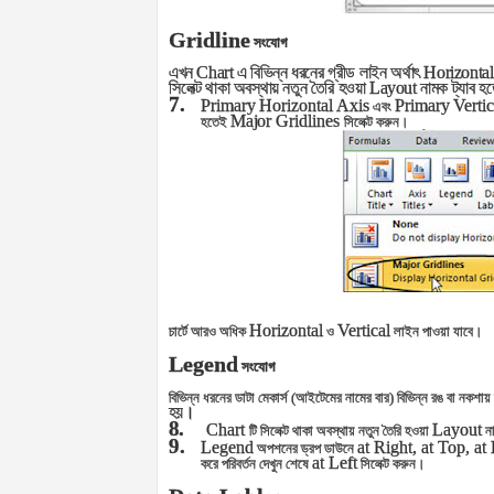
Gridline
সংযোগ
এখন
Chart
এ বিভিন্ন ধরনের গ্রীড লাইন অর্থাৎ
Horizontal
সিলেক্ট থাকা অবস্থায় নতুন তৈরি হওয়া
Layout
নামক ট্যাব হ
7.
Primary
Horizontal Axis
Primary
Verti
এবং
Major
Gridlines
হতেই
সিলেক্ট করুন।
Horizontal
Vertical
চার্টে আরও অধিক
ও
লাইন পাওয়া যাবে।
Legend
সংযোগ
বিভিন্ন ধরনের ডাটা মেকার্স (আইটেমের নামের বার) বিভিন্ন রঙ বা নকশ
হয়।
8.
Chart
Layout
টি সিলেক্ট থাকা অবস্থায় নতুন তৈরি হওয়া
না
9.
Legend
at Right, at Top, at
অপশনের ড্রপ ডাউনে
at Left
করে পরিবর্তন দেখুন শেষে
সিলেক্ট করুন।