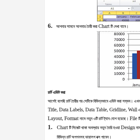
6.
Chart
আপনার সামনে আপনার তৈরী করা
টি দেখা যাবে।
চার্ট এডিট করা
আগেই বলেছি চার্ট তৈরীর পর সেটিকে বিভিন্নভাবে এডিট করা সম্ভব। এখন আ
Title, Data Labels, Data Table, Gridline, Wall
এ
Layout, Format
File
নামে নতুন ৩টি চার্ট ট্যাব যোগ হয়েছে।
ট
1.
Chart
Design
টি সিলেক্ট থাকা অবস্থায় নতুন তৈরি হওয়া
নাম
বিভিন্ন চার্ট অপশনসহ ডায়ালগ বক্স পাবেন।