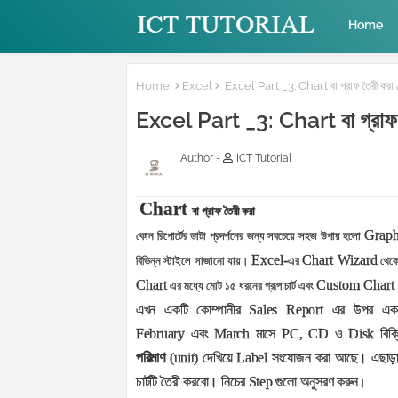
Home
Home
Excel
Excel Part _3: Chart বা গ্রাফ তৈরী করা
Excel Part _3: Chart বা গ্রাফ
Author -
ICT Tutorial
Chart
বা গ্রাফ তৈরী করা
Grap
কোন রিপোর্টের ডাটা প্রদর্শনের জন্য সবচেয়ে সহজ উপায় হলো
Excel-
Chart Wizard
বিভিন্ন স্টাইলে সাজানো যায়।
এর
থেকে
Chart
Custom Chart
এর মধ্যে মোট ১৫ ধরনের গ্রূপ চার্ট এবং
এখন একটি কোম্পানীর
Sales Report
এর উপর একটি পূ
February
এবং
March
মাসে
PC, CD
ও
Disk
বিক্
পরিমাণ
(
unit
) দেখিয়ে
Label
সংযোজন করা আছে। এছাড়
চার্টটি তৈরী করবো। নিচের
Step
গুলো অনুসরণ করুন
।